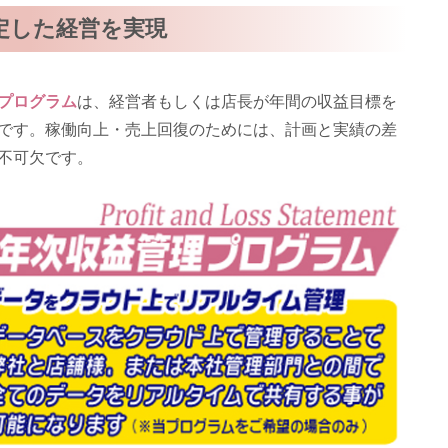
安定した経営を実現
プログラム
は、経営者もしくは店長が年間の収益目標を
です。稼働向上・売上回復のためには、計画と実績の差
不可欠です。