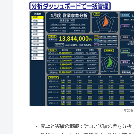
年次収
売上と実績の追跡
：計画と実績の差を分析