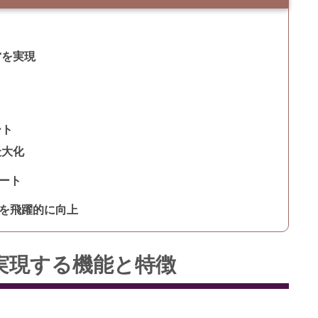
営を実現
ート
最大化
ート
を飛躍的に向上
実現する機能と特徴