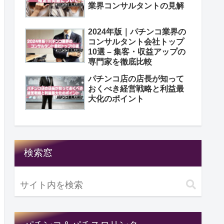
業界コンサルタントの見解
2024年版｜パチンコ業界の
コンサルタント会社トップ
10選 – 集客・収益アップの
専門家を徹底比較
パチンコ店の店長が知って
おくべき経営戦略と利益最
大化のポイント
検索窓