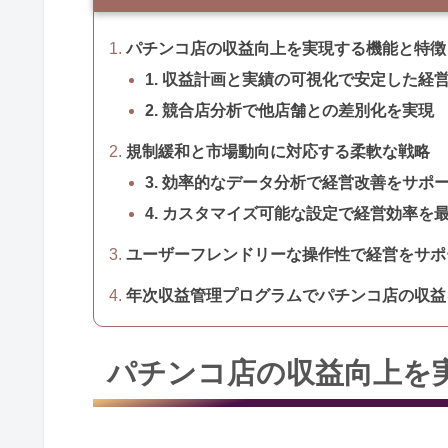
パチンコ店の収益向上を実現する機能と特徴
1. 収益計画と実績の可視化で安定した経
2. 競合店分析で他店舗との差別化を実現
規制緩和と市場動向に対応する柔軟な戦略
3. 効率的なデータ分析で経営改善をサポ
4. カスタマイズ可能な設定で経営効率を
ユーザーフレンドリーな操作性で経営をサポ
年次収益管理プログラムでパチンコ店の収益
パチンコ店の収益向上を