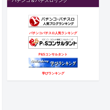
パチンコ＆パチスロリンク
パチンコパチスロ人気ランキング
P&Sコンサルタント
学びランキング