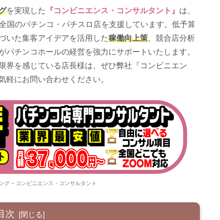
グ
を実現した
『コンビニエンス・コンサルタント』
は、
全国のパチンコ・パチスロ店を支援しています。低予算
づいた集客アイデアを活用した
稼働向上策
、競合店分析
がパチンコホールの経営を強力にサポートいたします。
限界を感じている店長様は、ぜひ弊社『コンビニエン
気軽にお問い合わせください。
ング – コンビニエンス・コンサルタント
目次