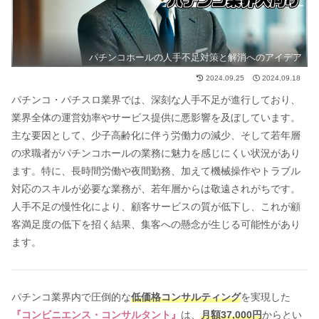
パチンコホールの人手不足対策と解消へのアイデア
2024.09.25
2024.09.18
パチンコ・パチスロ業界では、深刻な人手不足が進行しており、
業界全体の運営効率やサービス提供に悪影響を及ぼしています。
主な要因として、少子高齢化に伴う労働力の減少、そして若年層
の求職者がパチンコホールの業務に魅力を感じにくい状況があり
ます。特に、長時間労働や夜間勤務、加えて機械操作やトラブル
対応のスキルが必要な業務が、若年層からは敬遠されがちです。
人手不足の慢性化により、顧客サービスの質が低下し、これが顧
客満足度の低下を招く結果、集客への懸念が生じる可能性があり
ます。
パチンコ業界内で圧倒的な
低価格コンサルティング
を実現した
『コンビニエンス・コンサルタント』
は、
月額37,000円
からとい