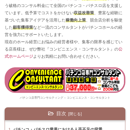
う破格のコンサル料金にて全国のパチンコ・パチスロ店を支援し
ています。低予算でコストをかけない
収益改善策
、豊富な経験に
基づいた集客アイデアを活用した
稼働向上策
、競合店分析を駆使
した
顧客獲得策
など一流のコンサルタントがパチンコホールの経
営を強力にサポートいたします。
現在のホール経営にお悩みの経営者様や、集客の限界を感じてい
る店長様は、ぜひ弊社『コンビニエンス・コンサルタント』の
公
式ホームページ
よりお気軽にお問い合わせください。
パチンコ店専門コンサルティング – コンビニエンス・コンサルタント
目次
パチンコ・パチスロ業界における人手不足の背景