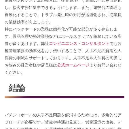
動景品交換システムの導入は、従業員が行う業務の一部を自動化
し、接客業務に集中できるようにします。また、遊技台の管理も
自動化することで、トラブル発生時の対応が迅速化され、従業員
の業務効率が向上します。
特にバックヤードの業務は効率化が可能な部分が多く存在しま
す。景品管理や発注業務などはホールスタッフが兼務している店
舗が多くあります。弊社
コンビニエンス・コンサルタント
でも各
種管理業務の効率化をお手伝いすることで、人手不足の解消や人
件費の削減をサポートしております。人手不足や人件費の高騰に
お悩みの経営者様や店長様は
公式ホームページ
よりお問い合わせ
ください。
結論
パチンコホールの人手不足問題を解消するためには、多角的なア
プローチが必要です。賃金や待遇の見直し、労働環境の改善、デ