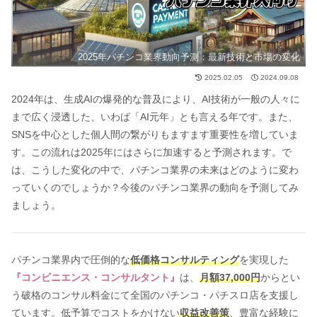
2025年パチンコ業界動向予測：最新技術と市場の変化
2025.02.05
2024.09.08
2024年は、生成AIの爆発的な普及により、AI技術が一般の人々に
まで広く浸透した、いわば「AI元年」とも言える年です。また、
SNSを中心とした個人間の繋がりもますます重要性を増していま
す。この流れは2025年にはさらに加速すると予測されます。で
は、こうした変化の中で、パチンコ業界の未来はどのように変わ
っていくのでしょうか？今後のパチンコ業界の動向を予測してみ
ましょう。
パチンコ業界内で圧倒的な
低価格コンサルティング
を実現した
『コンビニエンス・コンサルタント』
は、
月額37,000円
からとい
う破格のコンサル料金にて全国のパチンコ・パチスロ店を支援し
ています。低予算でコストをかけない
収益改善策
、豊富な経験に