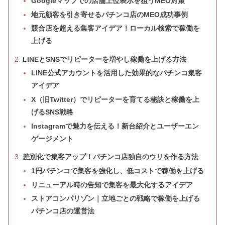
Googleマップでの店舗上位表示を狙うMEO対策
地元顧客を引き寄せるパチンコ店のMEO成功事例
競合店を超える集客アイデア！ローカル検索で稼働を
上げる
LINEとSNSでリピーターを増やし稼働を上げる方法
LINE公式アカウントを活用した効果的なパチンコ集客
アイデア
X（旧Twitter）でリピーターを育てる秘訣と稼働を上
げるSNS戦略
Instagramで魅力を伝える！新台紹介とユーザーエン
ゲージメント
差別化で集客アップ！パチンコ店独自のウリを作る方法
1円パチンコで集客を強化し、低コストで稼働を上げる
リニューアル時の告知で集客を最大化するアイデア
ストアコンパリゾン｜立地ごとの戦略で稼働を上げる
パチンコ店の運営法