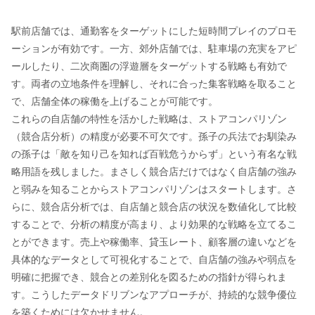
駅前店舗では、通勤客をターゲットにした短時間プレイのプロモ
ーションが有効です。一方、郊外店舗では、駐車場の充実をアピ
ールしたり、二次商圏の浮遊層をターゲットする戦略も有効で
す。両者の立地条件を理解し、それに合った集客戦略を取ること
で、店舗全体の稼働を上げることが可能です。
これらの自店舗の特性を活かした戦略は、ストアコンパリゾン
（競合店分析）の精度が必要不可欠です。孫子の兵法でお馴染み
の孫子は「敵を知り己を知れば百戦危うからず」という有名な戦
略用語を残しました。まさしく競合店だけではなく自店舗の強み
と弱みを知ることからストアコンパリゾンはスタートします。さ
らに、競合店分析では、自店舗と競合店の状況を数値化して比較
することで、分析の精度が高まり、より効果的な戦略を立てるこ
とができます。売上や稼働率、貸玉レート、顧客層の違いなどを
具体的なデータとして可視化することで、自店舗の強みや弱点を
明確に把握でき、競合との差別化を図るための指針が得られま
す。こうしたデータドリブンなアプローチが、持続的な競争優位
を築くためには欠かせません。