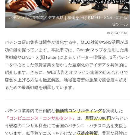
パチンコ店の集客アイデア戦略｜稼働を上げるMEO・SNS・広告販
促ツール
2024.10.18
パチンコ店の集客は競争が激化する中、MEO対策やSNS活用が成
功の鍵を握っています。本記事では、Googleマップを活用した集
客戦略やLINE・Ｘ(旧Twitter)によるリピーター獲得法、1円パチン
コを中心とした低貸営業を活かした差別化のアイデアを具体的に
紹介します。さらに、WEB広告とオフライン施策の組み合わせで
稼働を上げる方法も徹底解説。地域密着型の施策で競合店を超え
るための最新戦略を網羅しています。
パチンコ業界内で圧倒的な
低価格コンサルティング
を実現した
『コンビニエンス・コンサルタント』
は、
月額37,000円
からとい
う破格のコンサル料金にて全国のパチンコ・パチスロ店を支援し
ています。低予算でコストをかけない
収益改善策
、豊富な経験に