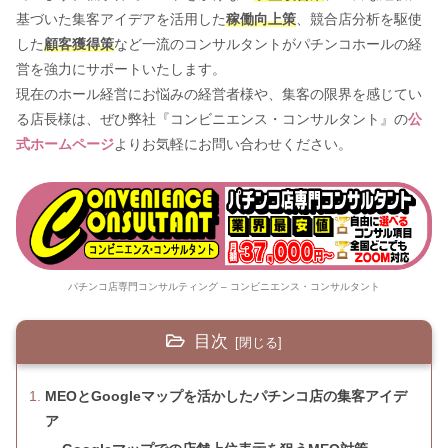
基づいた集客アイデアを活用した
稼働向上策
、競合店分析を駆使
した
顧客獲得策
など一流のコンサルタントがパチンコホールの経
営を強力にサポートいたします。
現在のホール経営にお悩みの経営者様や、集客の限界を感じてい
る店長様は、ぜひ弊社『コンビニエンス・コンサルタント』の
公
式ホームページ
よりお気軽にお問い合わせください。
パチンコ店専門コンサルティング – コンビニエンス・コンサルタント
目次
MEOとGoogleマップを活かしたパチンコ店の集客アイデ
ア