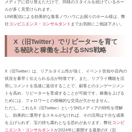
メディアに切り替えただけで、同様のスタイルを続けているホー
ルが多く見受けられます。
LINE配信による効果的な集客ノウハウにお困りのホール様は、弊
社
コンビニエンス・コンサルタント
までお気軽にご相談下さい。
X（旧Twitter）でリピーターを育て
る秘訣と稼働を上げるSNS戦略
X（旧Twitter）は、リアルタイム性が強く、イベント告知や店内の
状況を素早く伝えられる点が特徴です。また、リプライ機能を活
用しコメントを迅速に返信することで、顧客とのエンゲージメン
トを高め、リピーターを育成することが可能です。稼働を上げる
ためには、フォロワーとの積極的な交流が欠かせません。
ただし、これもX（旧Twitter）というSNSメディアの特性を理解
し、効果的に運用するスキルがなければ、その活用は十分な成果
を上げられず、宝の持ち腐れとなる恐れがあります。弊社
コンビ
ニエンス・コンサルタント
が2024年に展開する最新のX（旧