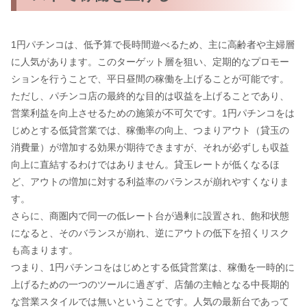
1円パチンコは、低予算で長時間遊べるため、主に高齢者や主婦層
に人気があります。このターゲット層を狙い、定期的なプロモー
ションを行うことで、平日昼間の稼働を上げることが可能です。
ただし、パチンコ店の最終的な目的は収益を上げることであり、
営業利益を向上させるための施策が不可欠です。1円パチンコをは
じめとする低貸営業では、稼働率の向上、つまりアウト（貸玉の
消費量）が増加する効果が期待できますが、それが必ずしも収益
向上に直結するわけではありません。貸玉レートが低くなるほ
ど、アウトの増加に対する利益率のバランスが崩れやすくなりま
す。
さらに、商圏内で同一の低レート台が過剰に設置され、飽和状態
になると、そのバランスが崩れ、逆にアウトの低下を招くリスク
も高まります。
つまり、1円パチンコをはじめとする低貸営業は、稼働を一時的に
上げるための一つのツールに過ぎず、店舗の主軸となる中長期的
な営業スタイルでは無いということです。人気の最新台であって