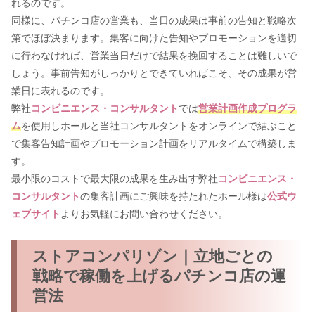
れるのです。
同様に、パチンコ店の営業も、当日の成果は事前の告知と戦略次
第でほぼ決まります。集客に向けた告知やプロモーションを適切
に行わなければ、営業当日だけで結果を挽回することは難しいで
しょう。事前告知がしっかりとできていればこそ、その成果が営
業日に表れるのです。
弊社
コンビニエンス・コンサルタント
では
営業計画作成プログラ
ム
を使用しホールと当社コンサルタントをオンラインで結ぶこと
で集客告知計画やプロモーション計画をリアルタイムで構築しま
す。
最小限のコストで最大限の成果を生み出す弊社
コンビニエンス・
コンサルタント
の集客計画にご興味を持たれたホール様は
公式ウ
ェブサイト
よりお気軽にお問い合わせください。
ストアコンパリゾン｜立地ごとの
戦略で稼働を上げるパチンコ店の運
営法